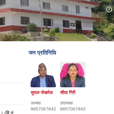
जन प्रतिनिधि
भुपाल पोखरेल
सीता गिरी
अध्यक्ष
उपाध्यक्ष
9857067842
9857067843
। (वि नं.