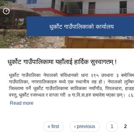
धु.गा.पा. केन्द्र रहेकाे ठाउँ बर्वाेट
धुर्कोट गाउँपालिकाको कार्यालय
एतिहासिक धुर्कोटकोट
धुर्कोट गाउँपालिकामा यहाँलाई हार्दिक सुस्वागतम् !
धुर्कोट गाउँपालिका नेपालको संविधानको धारा २९५ उपधारा ३ बमोज
गाउँपालिका, नगरपालिकाहरु मध्ये एक स्थानीय तह हो। नेपालको लुम्बिनी 
जिल्लामा पर्ने धुर्कोट गाउँपालिकामा साविकका नयाँगाँउ, पिपलधारा, हाड
वस्तु, धुर्कोट रजस्थल र वाग्ला गरी ७ गा.वि.स.हरु समावेश भएका छन्। ८६.
Read more
about धुर्कोट गाउँपालिकामा यहाँलाई हार्दिक सुस्वागतम् !
Pages
« first
‹ previous
1
2