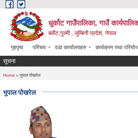
Skip to main content
धुर्कोट गाउँपालिका, गाउँ कार्यपालि
बर्वोट,गुल्मी , लुम्बिनी प्रदेश, नेपाल
गृहपृष्ठ
परिचय
वडा कार्यालयहरु
कार्यक्रम तथा परियो
सूचना
You are here
Home
» भुपाल पोखरेल
भुपाल पोखरेल