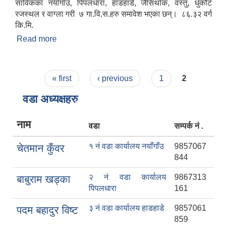
साविकका नयाँगाँउ, पिपलधारा, हाडहाडे, जैसिथोक, वस्तु, धुर्कोट
रजस्थल र वाग्ला गरी ७ गा.वि.स.हरु समावेश भएका छन्। ८६.३२ वर्ग
कि.मि.
Read more
about धुर्कोट गाउँपालिकामा यहाँलाई हार्दिक सुस्वागतम् !
Pages
« first
‹ previous
1
2
वडा अध्यक्षहरु
नाम
वडा
सम्पर्क नं .
१ नं वडा कार्यालय नयाँगाँउ
9857067
चेतमान कुँवर
844
२ नं वडा कार्यालय
9867313
बाबुराम खड्का
पिपलधारा
161
३ नं वडा कार्यालय हाडहाडे
9857061
पदम बहादुर विष्ट
859