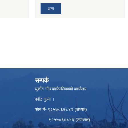
अन्य
सम्पर्क
धुर्कोट गाँउ कार्यपालिकाको कार्यालय
बर्बाेट गुल्मी ।
फोन नं- ९८५७०६७८४२ (अध्यक्ष)
९८५७०६७८४३ (उपाध्यक्ष)