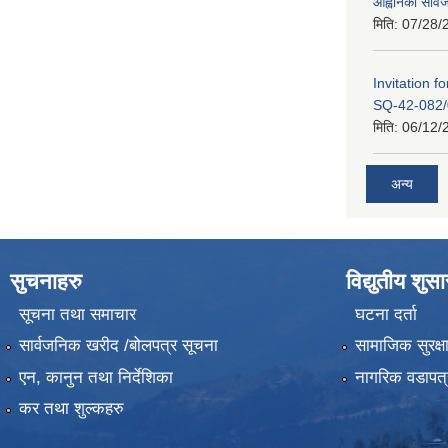
आह्वानको सार्
मिति:
07/28/
Invitation 
SQ-42-082/
मिति:
06/12/
अन्य
सुचनाहरु
विद्युतीय शुस
सूचना तथा समाचार
घटना दर्ता
सार्वजनिक खरीद /बोलपत्र सूचना
सामाजिक सुरक्ष
एन, कानुन तथा निर्देशिका
नागरिक वडापत्
कर तथा शुल्कहरु