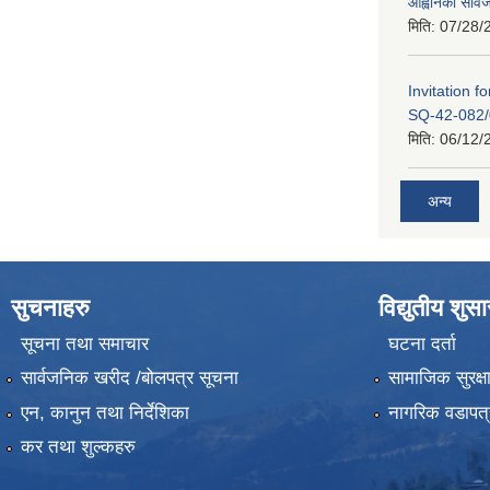
आह्वानको सार्
मिति:
07/28/
Invitation 
SQ-42-082/
मिति:
06/12/
अन्य
सुचनाहरु
विद्युतीय शुस
सूचना तथा समाचार
घटना दर्ता
सार्वजनिक खरीद /बोलपत्र सूचना
सामाजिक सुरक्ष
एन, कानुन तथा निर्देशिका
नागरिक वडापत्
कर तथा शुल्कहरु