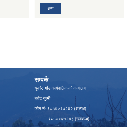
अन्य
सम्पर्क
धुर्कोट गाँउ कार्यपालिकाको कार्यालय
बर्बाेट गुल्मी ।
फोन नं- ९८५७०६७८४२ (अध्यक्ष)
९८५७०६७८४३ (उपाध्यक्ष)