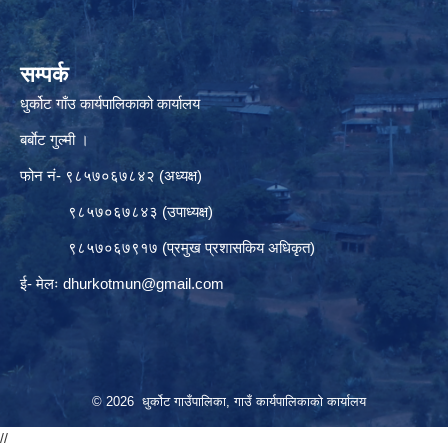
सम्पर्क
धुर्कोट गाँउ कार्यपालिकाको कार्यालय
बर्बाेट गुल्मी ।
फोन नं- ९८५७०६७८४२ (अध्यक्ष)
९८५७०६७८४३ (उपाध्यक्ष)
९८५७०६७९१७ (प्रमुख प्रशासकिय अधिकृत)
ई- मेलः
dhurkotmun@gmail.com
© 2026 धुर्कोट गाउँपालिका, गाउँ कार्यपालिकाको कार्यालय
//